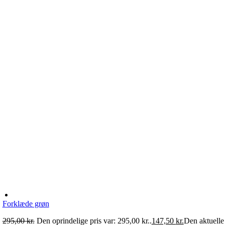
Forklæde grøn
295,00
kr.
Den oprindelige pris var: 295,00 kr..
147,50
kr.
Den aktuelle 