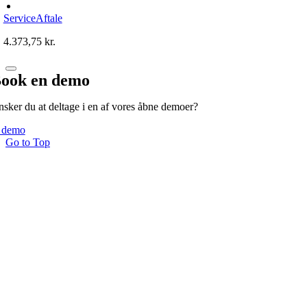
ServiceAftale
4.373,75
kr.
ook en demo
sker du at deltage i en af vores åbne demoer?
 demo
Go to Top