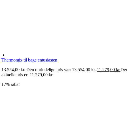
Thermomix til bage entusiasten
13.554,00
kr.
Den oprindelige pris var: 13.554,00 kr..
11.279,00
kr.
De
aktuelle pris er: 11.279,00 kr..
17% rabat