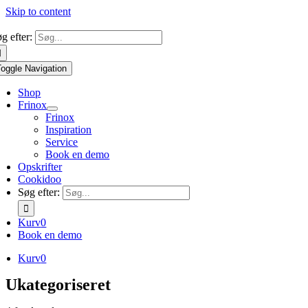
Skip to content
g efter:
Toggle Navigation
Shop
Frinox
Frinox
Inspiration
Service
Book en demo
Opskrifter
Cookidoo
Søg efter:
Kurv
0
Book en demo
Kurv
0
Ukategoriseret