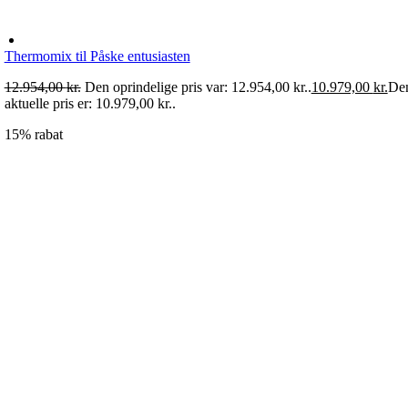
Thermomix til Påske entusiasten
12.954,00
kr.
Den oprindelige pris var: 12.954,00 kr..
10.979,00
kr.
De
aktuelle pris er: 10.979,00 kr..
15% rabat