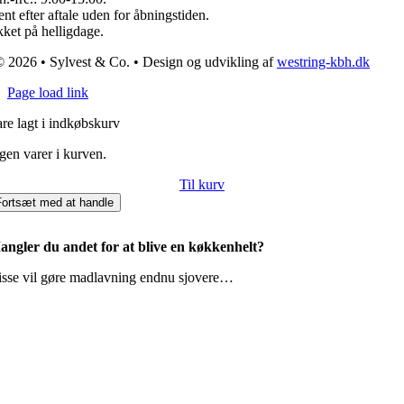
nt efter aftale uden for åbningstiden.
ket på helligdage.
 2026 • Sylvest & Co. • Design og udvikling af
westring-kbh.dk
Page load link
re lagt i indkøbskurv
gen varer i kurven.
Til kurv
Fortsæt med at handle
angler du andet for at blive en køkkenhelt?
isse vil gøre madlavning endnu sjovere…