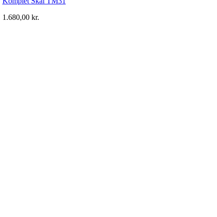
Komplet Skål TM31
1.680,00
kr.