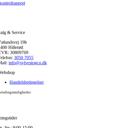
kontrolrapport
alg & Service
Vølundsvej 19b
400 Hillerød
CVR: 30809769
elefon:
3050 7055
Mail:
info@sylvestogco.dk
Webshop
Handelsbetingelser
etalingsmuligheder:
ingstider
.-fre.: 9:00-15:00.