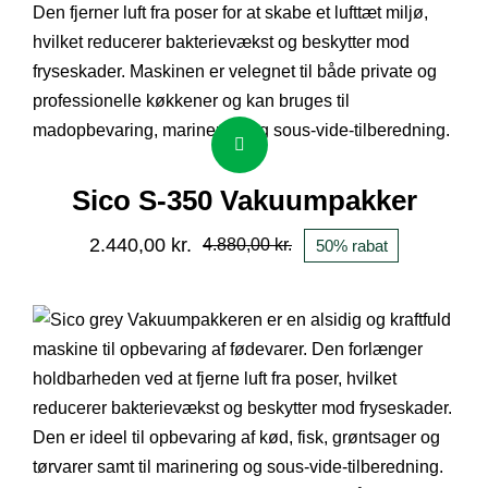
4.998,00 kr..
2.499,00 kr..
Sico S-350 Vakuumpakker
2.440,00
kr.
4.880,00
kr.
50% rabat
Den
Den
oprindelige
aktuelle
pris
pris
var:
er:
4.880,00 kr..
2.440,00 kr..