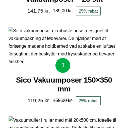
141,75
kr.
189,00
kr.
25% rabat
Den
Den
oprindelige
aktuelle
pris
pris
var:
er:
189,00 kr..
141,75 kr..
Sico Vakuumposer 150×350
mm
119,25
kr.
159,00
kr.
25% rabat
Den
Den
oprindelige
aktuelle
pris
pris