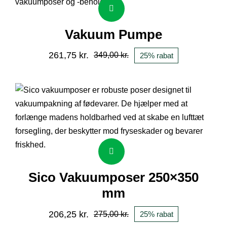
Vakuum Pumpe
261,75
kr.
349,00
kr.
25% rabat
Den
Den
oprindelige
aktuelle
pris
pris
var:
er:
349,00 kr..
261,75 kr..
Sico Vakuumposer 250×350
mm
206,25
kr.
275,00
kr.
25% rabat
Den
Den