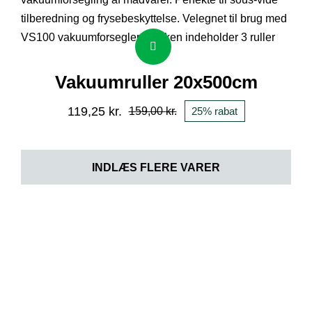
var:
er:
159,00 kr..
119,25 kr..
Vakuumruller 20x500cm
119,25
kr.
159,00
kr.
25% rabat
Den
Den
oprindelige
aktuelle
pris
pris
INDLÆS FLERE VARER
var:
er:
159,00 kr..
119,25 kr..