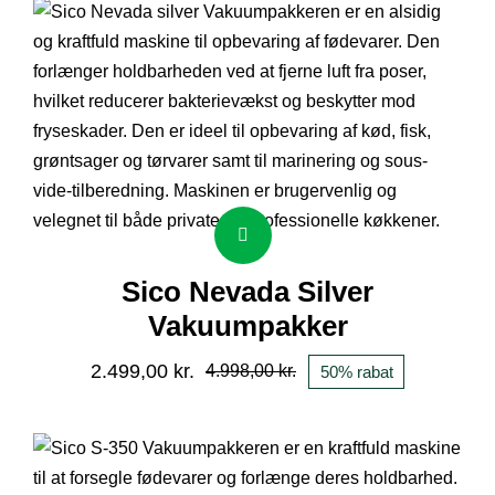
Sico Nevada Silver
Vakuumpakker
2.499,00
kr.
4.998,00
kr.
50% rabat
Den
Den
oprindelige
aktuelle
pris
pris
var:
er: