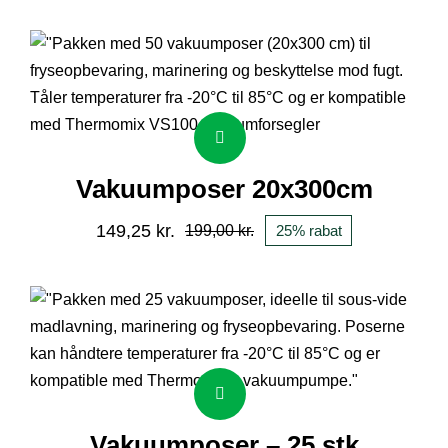
oprindelige
aktuelle
pris
pris
var:
er:
275,00 kr..
206,25 kr..
Vakuumposer 20x300cm
149,25
kr.
199,00
kr.
25% rabat
Den
Den
oprindelige
aktuelle
pris
pris
var:
er:
199,00 kr..
149,25 kr..
Vakuumposer – 25 stk