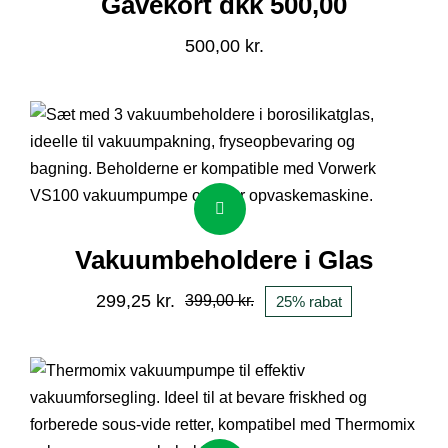
Gavekort dkk 500,00
1.200,00 kr..
500,00 kr..
500,00
kr.
Vakuumbeholdere i Glas
299,25
kr.
399,00
kr.
25% rabat
Den
Den
oprindelige
aktuelle
pris
pris
var:
er:
399,00 kr..
299,25 kr..