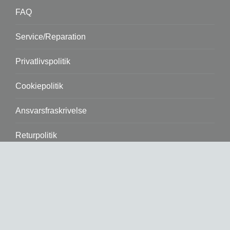
FAQ
Service/Reparation
Privatlivspolitik
Cookiepolitik
Ansvarsfraskrivelse
Returpolitik
Se kontrolrapport
Salg & Service
Vølundsvej 19b