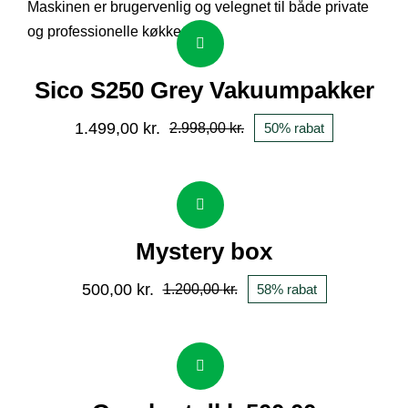
Sico S250 Grey Vakuumpakker
1.499,00
kr.
2.998,00
kr.
50% rabat
Den
Den
oprindelige
aktuelle
pris
pris
var:
er:
Mystery box
2.998,00 kr..
1.499,00 kr..
500,00
kr.
1.200,00
kr.
58% rabat
Den
Den
oprindelige
aktuelle
pris
pris
var:
er: