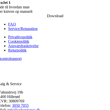
oJet 1
de til hvordan man
er kniven op manuelt
Download
FAQ
Service/Reparation
Privatlivspolitik
Cookiepolitik
Ansvarsfraskrivelse
Returpolitik
kontrolrapport
alg & Service
Vølundsvej 19b
400 Hillerød
CVR: 30809769
elefon:
3050 7055
Mail:
info@sylvestogco.dk