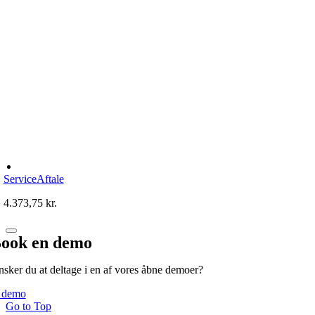
ServiceAftale
4.373,75
kr.
ook en demo
sker du at deltage i en af vores åbne demoer?
 demo
Go to Top