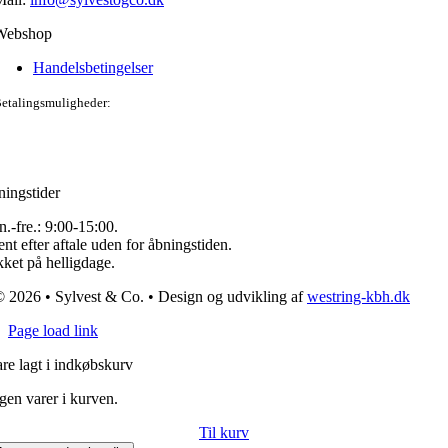
Webshop
Handelsbetingelser
etalingsmuligheder:
ingstider
.-fre.: 9:00-15:00.
nt efter aftale uden for åbningstiden.
ket på helligdage.
 2026 • Sylvest & Co. • Design og udvikling af
westring-kbh.dk
Page load link
re lagt i indkøbskurv
gen varer i kurven.
Til kurv