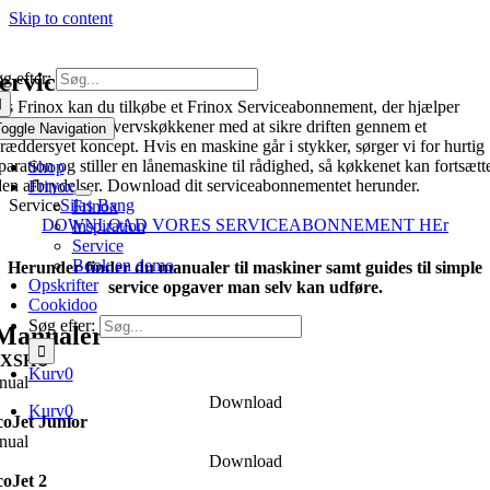
Skip to content
ervice
g efter:
s Frinox kan du tilkøbe et Frinox Serviceabonnement, der hjælper
stauranter og erhvervskøkkener med at sikre driften gennem et
oggle Navigation
ræddersyet koncept. Hvis en maskine går i stykker, sørger vi for hurtig
paration og stiller en lånemaskine til rådighed, så køkkenet kan fortsætt
Shop
en afbrydelser. Download dit serviceabonnementet herunder.
Frinox
Service
Silas Bang
Frinox
DOWNLOAD VORES SERVICEABONNEMENT HEr
Inspiration
Service
Book en demo
Herunder finder du manualer til maskiner samt guides til simple
Opskrifter
service opgaver man selv kan udføre.
Cookidoo
Søg efter:
Manualer
XSH
©
Kurv
0
nual
Download
Kurv
0
oJet Junior
nual
Download
oJet 2