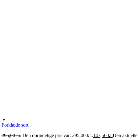
Forklæde sort
295,00
kr.
Den oprindelige pris var: 295,00 kr..
147,50
kr.
Den aktuelle 