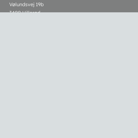
Vølundsvej 19b
3400 Hillerød
CVR: 30809769
Telefon:
3050 7055
Mail:
info@sylvestogco.dk
Webshop
Handelsbetingelser
Betalingsmuligheder:
Åbningstider