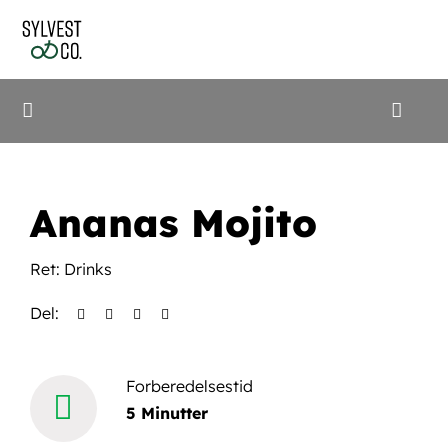
Skip
to
content
Toggle
Naviga
Shop
Ananas Mojito
Frinox
Ret:
Drinks
Opskrifter
Del:
Cookidoo
Forberedelsestid
5 Minutter
Søg