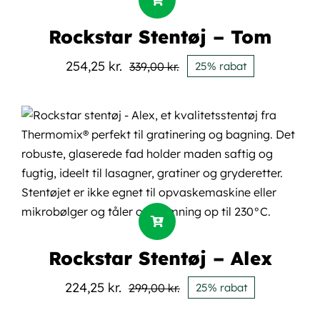
Rockstar Stentøj – Tom
254,25
kr.
339,00
kr.
25% rabat
Den
Den
oprindelige
aktuelle
pris
pris
var:
er:
339,00 kr..
254,25 kr..
Rockstar Stentøj – Alex
224,25
kr.
299,00
kr.
25% rabat
Den
Den
oprindelige
aktuelle