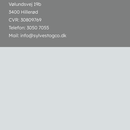
Vølundsvej 19b
3400 Hillerød
CVR: 30809769
Telefon:
3050 7055
Mail:
info@sylvestogco.dk
Webshop
Handelsbetingelser
Betalingsmuligheder:
Åbningstider