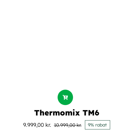
efter:
Book en demo
Thermomix TM6
9.999,00
kr.
10.999,00
kr.
9% rabat
Den
Den