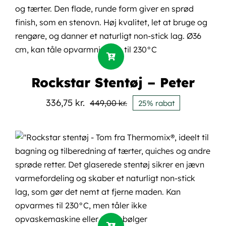
Rockstar Stentøj – Peter
336,75
kr.
449,00
kr.
25% rabat
Den
Den
oprindelige
aktuelle
pris
pris
var:
er:
449,00 kr..
336,75 kr..