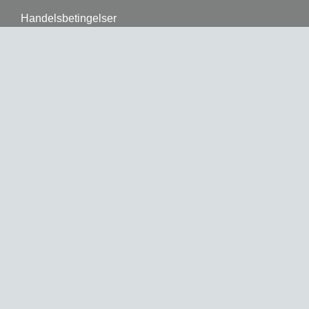
Handelsbetingelser
Betalingsmuligheder:
Åbningstider
Man.-fre.: 9:00-15:00.
Åbent efter aftale uden for åbningstiden.
Lukket på helligdage.
© 2026 • Sylvest & Co. • Design og udvikling af
westring-