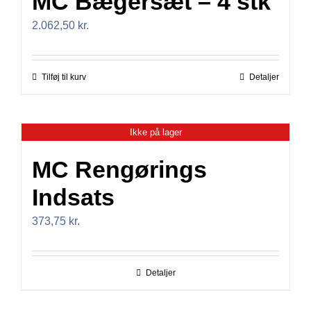
MC Bægersæt – 4 stk
2.062,50
kr.
Tilføj til kurv
Detaljer
Ikke på lager
MC Rengørings
Indsats
373,75
kr.
Detaljer