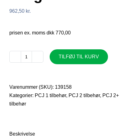
962,50
kr.
prisen ex. moms dkk 770,00
TILFØJ TIL KURV
PCJ
Holder
til
Syntetiske
Varenummer (SKU):
139158
Bægere
Kategorier:
PCJ 1 tilbehør
,
PCJ 2 tilbehør
,
PCJ 2+
antal
tilbehør
Beskrivelse