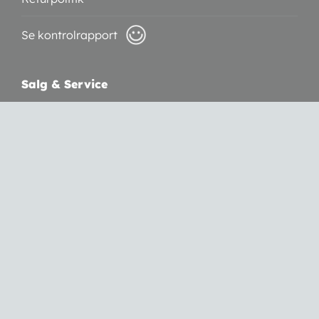
Se kontrolrapport
Salg & Service
Vølundsvej 19b
3400 Hillerød
CVR: 30809769
Telefon:
3050 7055
Mail:
info@sylvestogco.dk
Webshop
Handelsbetingelser