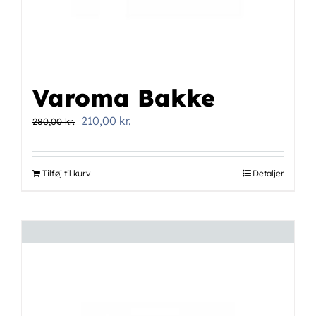
Varoma Bakke
Den
Den
210,00
kr.
280,00
kr.
oprindelige
aktuelle
pris
pris
Tilføj til kurv
Detaljer
var:
er:
280,00 kr..
210,00 kr..