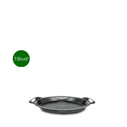
efter:
Book en demo
Tilbud!