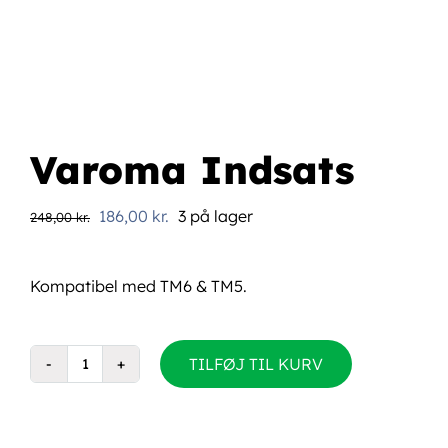
Varoma Indsats
Den
Den
186,00
kr.
3 på lager
248,00
kr.
oprindelige
aktuelle
pris
pris
Kompatibel med TM6 & TM5.
var:
er:
248,00 kr..
186,00 kr..
TILFØJ TIL KURV
Varoma
Indsats
antal