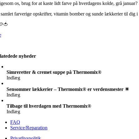
igesom os, brug for at kaste lidt farve på hverdagens kolde, grå januar?
 samlet farverige opskrifter, vitamin bomber og sunde lækkerier til dig 
🥔🍅
e
latedede nyheder
Simreretter & cremet suppe på Thermomix®
Indlæg
Sensommer lækkerier – Thermomix® er verdensmester ☀
Indlæg
Tilbage til hverdagen med Thermomix®
Indlæg
FAQ
Service/Reparation
Privatlivspolitik