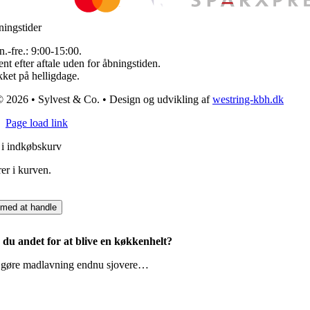
ingstider
.-fre.: 9:00-15:00.
nt efter aftale uden for åbningstiden.
ket på helligdage.
 2026 • Sylvest & Co. • Design og udvikling af
westring-kbh.dk
Page load link
 i indkøbskurv
er i kurven.
med at handle
du andet for at blive en køkkenhelt?
l gøre madlavning endnu sjovere…