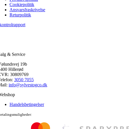
Cookiepolitik
Ansvarsfraskrivelse
Returpolitik
kontrolrapport
alg & Service
Vølundsvej 19b
400 Hillerød
CVR: 30809769
elefon:
3050 7055
Mail:
info@sylvestogco.dk
Webshop
Handelsbetingelser
etalingsmuligheder: