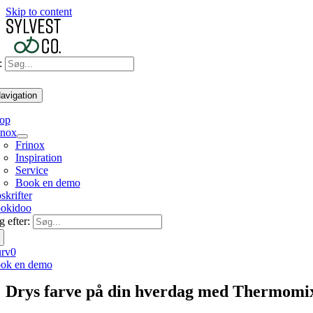
Skip to content
:
avigation
op
inox
Frinox
Inspiration
Service
Book en demo
skrifter
okidoo
 efter:
rv
0
ok en demo
Drys farve på din hverdag med Thermom