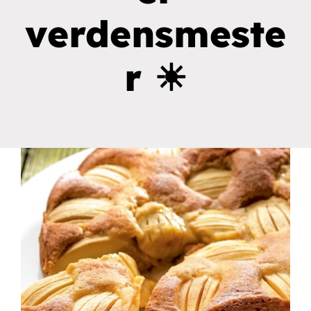
efter:
verdensmeste
Book en demo
r ☀