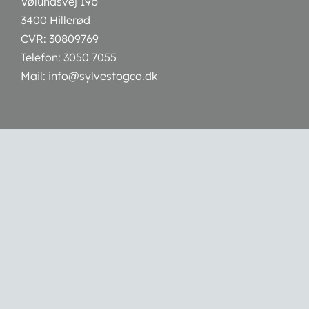
Vølundsvej 19b
3400 Hillerød
CVR: 30809769
Telefon:
3050 7055
Mail:
info@sylvestogco.dk
Webshop
Handelsbetingelser
Betalingsmuligheder:
Åbningstider