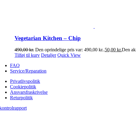
Vegetarian Kitchen – Chip
490,00
kr.
Den oprindelige pris var: 490,00 kr..
50,00
kr.
Den akt
Tilføj til kurv
Detaljer
Quick View
FAQ
Service/Reparation
Privatlivspolitik
Cookiepolitik
Ansvarsfraskrivelse
Returpolitik
kontrolrapport