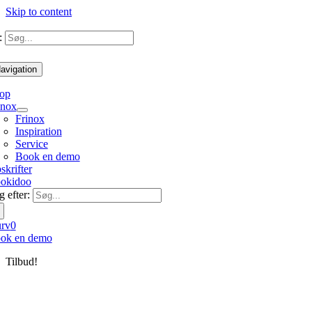
Skip to content
:
avigation
op
inox
Frinox
Inspiration
Service
Book en demo
skrifter
okidoo
 efter:
rv
0
ok en demo
Tilbud!