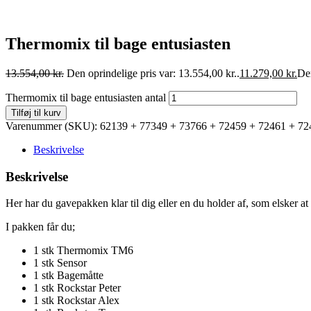
Thermomix til bage entusiasten
13.554,00
kr.
Den oprindelige pris var: 13.554,00 kr..
11.279,00
kr.
Den
Thermomix til bage entusiasten antal
Tilføj til kurv
Varenummer (SKU):
62139 + 77349 + 73766 + 72459 + 72461 + 72
Beskrivelse
Beskrivelse
Her har du gavepakken klar til dig eller en du holder af, som elsker a
I pakken får du;
1 stk Thermomix TM6
1 stk Sensor
1 stk Bagemåtte
1 stk Rockstar Peter
1 stk Rockstar Alex