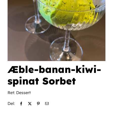
efter:
Book en demo
Æble-banan-kiwi-
spinat Sorbet
Ret:
Dessert
Del: