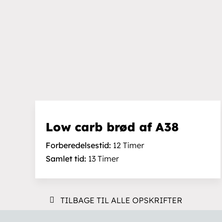
FAQ
Privatlivspolitik
Service/Reparation
Cookiepolitik
Ansvarsfraskrive
Returpolitik
Low carb brød af A38
Se kontrolrappor
Forberedelsestid:
12 Timer
Samlet tid:
13 Timer
TILBAGE TIL ALLE OPSKRIFTER