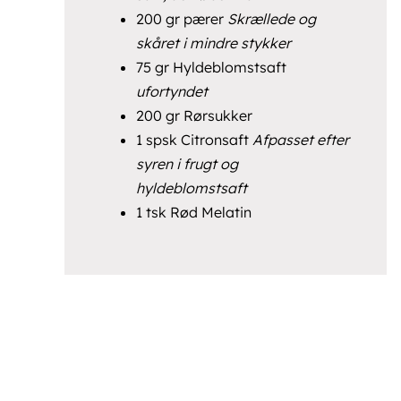
200 gr pærer
Skrællede og
skåret i mindre stykker
75 gr Hyldeblomstsaft
ufortyndet
200 gr Rørsukker
1 spsk Citronsaft
Afpasset efter
syren i frugt og
hyldeblomstsaft
1 tsk Rød Melatin