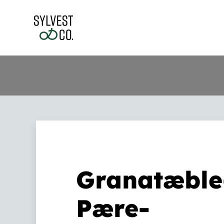
Skip
to
content
Granatæble
Pære-