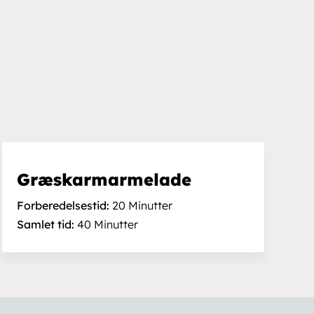
Åbningstider
ingelser
Man.-fre.: 9:00-15:00.
Åbent efter aftale uden for
gheder:
åbningstiden.
Lukket på helligdage.
Græskarmarmelade
Forberedelsestid:
20 Minutter
Samlet tid:
40 Minutter
• Sylvest & Co. • Design og udvikling af
westring-kbh.dk