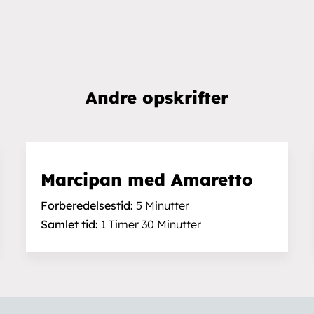
Salg & Service
Webshop
Andre opskrifter
Handelsbet
Vølundsvej 19b
3400 Hillerød
lse
Betalingsmuli
CVR: 30809769
Telefon:
3050 7055
Marcipan med Amaretto
Mail:
info@sylvestogco.dk
t
Forberedelsestid:
5 Minutter
Samlet tid:
1 Timer 30 Minutter
© 2026 