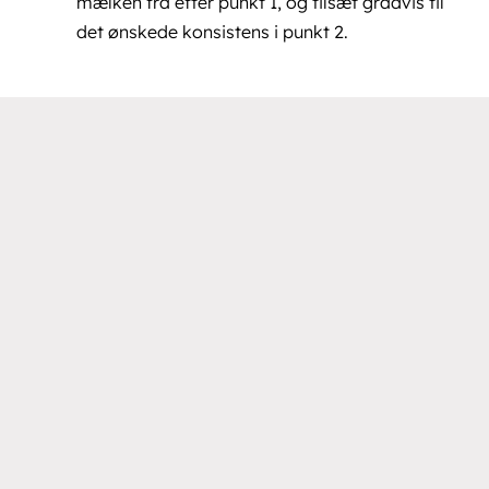
mælken fra efter punkt 1, og tilsæt gradvis til
det ønskede konsistens i punkt 2.