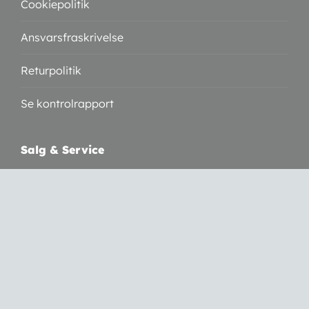
Cookiepolitik
Ansvarsfraskrivelse
Returpolitik
Se kontrolrapport
Salg & Service
Vølundsvej 19b
3400 Hillerød
CVR: 30809769
Telefon:
3050 7055
Mail:
info@sylvestogco.dk