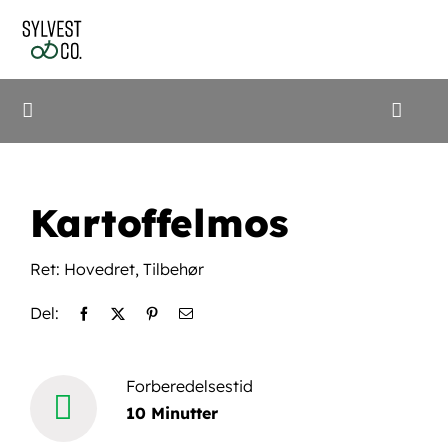
Skip
to
content
Toggle
Naviga
Shop
Kartoffelmos
Frinox
Ret:
Hovedret
,
Tilbehør
Opskrifter
Del:
Cookidoo
Forberedelsestid
10 Minutter
Søg