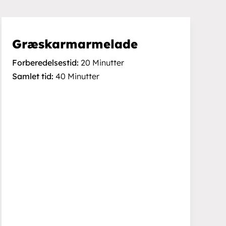
Græskarmarmelade
Forberedelsestid:
20 Minutter
Samlet tid:
40 Minutter
Åbningstider
ingelser
Man.-fre.: 9:00-15:00.
Åbent efter aftale uden for
gheder:
åbningstiden.