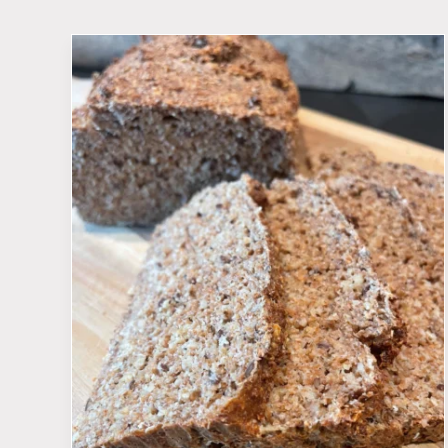
FAQ
Privatlivspolitik
Service/Reparation
Cookiepolitik
Ansvarsfraskrive