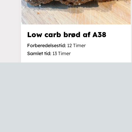
Returpolitik
Se kontrolrappor
Low carb brød af A38
Forberedelsestid:
12 Timer
Samlet tid:
13 Timer
TILBAGE TIL ALLE OPSKRIFTER