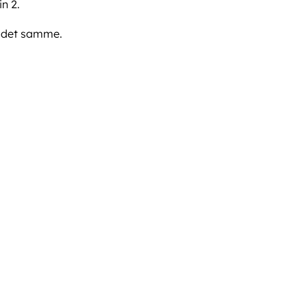
n 2.
d det samme.