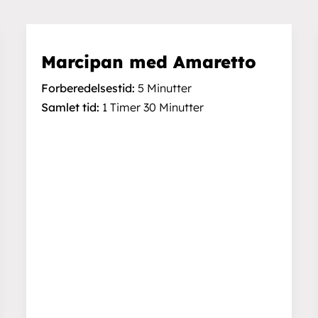
Marcipan med Amaretto
Forberedelsestid:
5 Minutter
Samlet tid:
1 Timer 30 Minutter
Salg & Service
Webshop
Handelsbet
Vølundsvej 19b
3400 Hillerød
lse
Betalingsmuli
CVR: 30809769