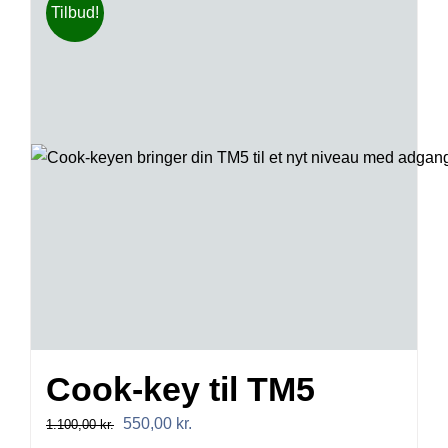
Tilbud!
Cook-key til TM5
Den
Den
550,00
kr.
1.100,00
kr.