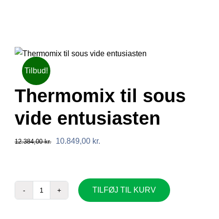
Book en demo
Tilbud!
Thermomix til sous
vide entusiasten
Den
Den
10.849,00
kr.
12.384,00
kr.
oprindelige
aktuelle
pris
pris
var:
er:
TILFØJ TIL KURV
12.384,00 kr..
10.849,00 kr..
Thermomix
til