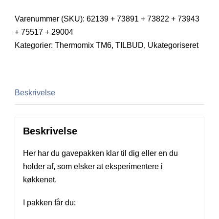
sous
vide
Varenummer (SKU):
62139 + 73891 + 73822 + 73943
entusiasten
+ 75517 + 29004
antal
Kategorier:
Thermomix TM6
,
TILBUD
,
Ukategoriseret
Beskrivelse
Beskrivelse
Her har du gavepakken klar til dig eller en du
holder af, som elsker at eksperimentere i
køkkenet.
I pakken får du;