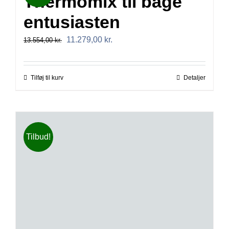
Thermomix til bage
entusiasten
Den
Den
11.279,00
kr.
13.554,00
kr.
oprindelige
aktuelle
pris
pris
Tilføj til kurv
Detaljer
var:
er:
13.554,00 kr..
11.279,00 kr..
Tilbud!