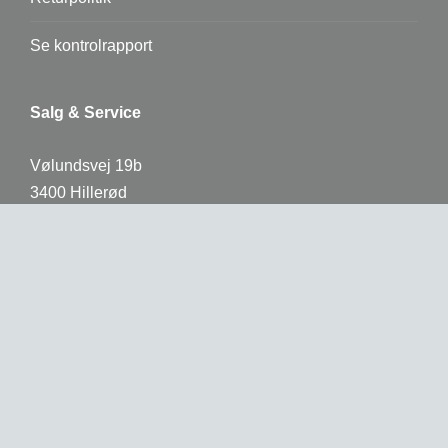
Se kontrolrapport
Salg & Service
Vølundsvej 19b
3400 Hillerød
CVR: 30809769
Telefon:
3050 7055
Mail:
info@sylvestogco.dk
Webshop
Handelsbetingelser