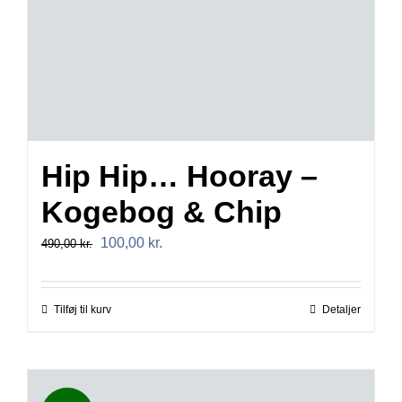
Hip Hip… Hooray –
Kogebog & Chip
Den
Den
100,00
kr.
490,00
kr.
oprindelige
aktuelle
pris
pris
Tilføj til kurv
Detaljer
var:
er:
490,00 kr..
100,00 kr..