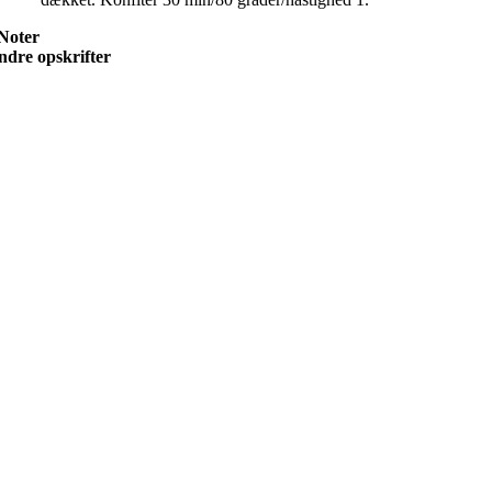
Noter
ndre opskrifter