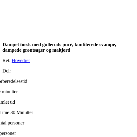
Dampet torsk med gullerods puré, konfiterede svampe,
dampede grøntsager og maltjord
Ret:
Hovedret
Del:
rberedelsestid
 minutter
mlet tid
Time 30 Minutter
tal personer
personer