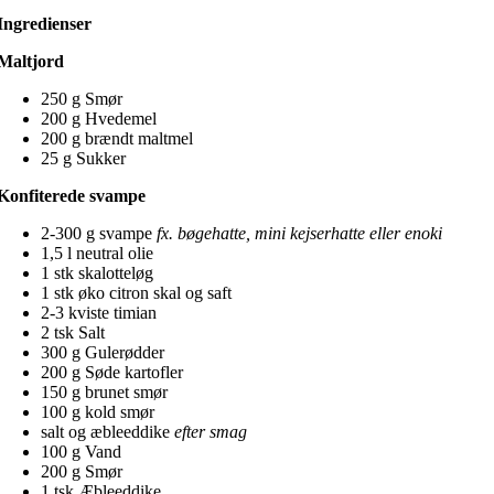
Ingredienser
Maltjord
250 g Smør
200 g Hvedemel
200 g brændt maltmel
25 g Sukker
Konfiterede svampe
2-300 g svampe
fx. bøgehatte, mini kejserhatte eller enoki
1,5 l neutral olie
1 stk skalotteløg
1 stk øko citron skal og saft
2-3 kviste timian
2 tsk Salt
300 g Gulerødder
200 g Søde kartofler
150 g brunet smør
100 g kold smør
salt og æbleeddike
efter smag
100 g Vand
200 g Smør
1 tsk Æbleeddike