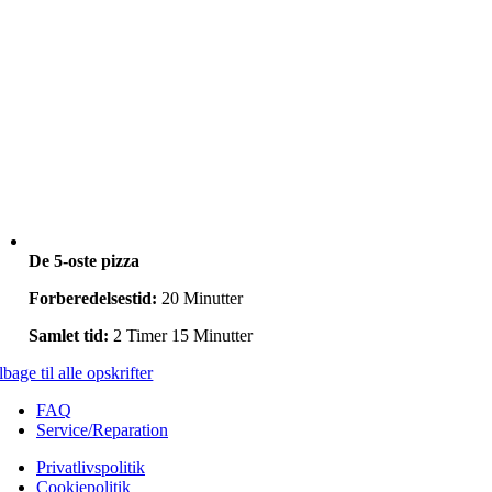
De 5-oste pizza
Forberedelsestid:
20 Minutter
Samlet tid:
2 Timer 15 Minutter
lbage til alle opskrifter
FAQ
Service/Reparation
Privatlivspolitik
Cookiepolitik