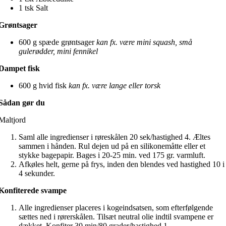
1 tsk Salt
Grøntsager
600 g spæde grøntsager
kan fx. være mini squash, små
gulerødder, mini fennikel
Dampet fisk
600 g hvid fisk
kan fx. være lange eller torsk
Sådan gør du
Maltjord
Saml alle ingredienser i røreskålen 20 sek/hastighed 4. Æltes
sammen i hånden. Rul dejen ud på en silikonemåtte eller et
stykke bagepapir. Bages i 20-25 min. ved 175 gr. varmluft.
Afkøles helt, gerne på frys, inden den blendes ved hastighed 10 i
4 sekunder.
Konfiterede svampe
Alle ingredienser placeres i kogeindsatsen, som efterfølgende
sættes ned i rørerskålen. Tilsæt neutral olie indtil svampene er
dækket. Konfiter 30 min/80 grader/hastighed 1.