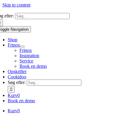
Skip to content
g efter:
Toggle Navigation
Shop
Frinox
Frinox
Inspiration
Service
Book en demo
Opskrifter
Cookidoo
Søg efter:
Kurv
0
Book en demo
Kurv
0