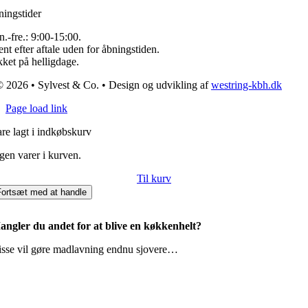
ingstider
.-fre.: 9:00-15:00.
nt efter aftale uden for åbningstiden.
ket på helligdage.
 2026 • Sylvest & Co. • Design og udvikling af
westring-kbh.dk
Page load link
re lagt i indkøbskurv
gen varer i kurven.
Til kurv
Fortsæt med at handle
angler du andet for at blive en køkkenhelt?
isse vil gøre madlavning endnu sjovere…