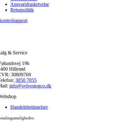
Ansvarsfraskrivelse
Returpolitik
kontrolrapport
alg & Service
Vølundsvej 19b
400 Hillerød
CVR: 30809769
elefon:
3050 7055
Mail:
info@sylvestogco.dk
Webshop
Handelsbetingelser
etalingsmuligheder: