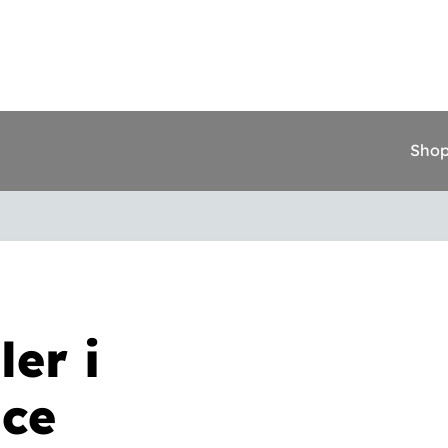
Sho
ler i
uce