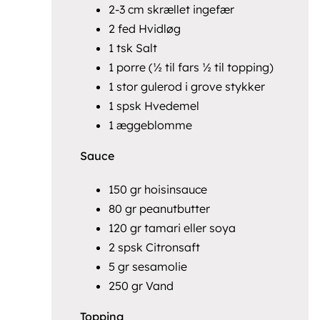
2-3 cm skrællet ingefær
2 fed Hvidløg
1 tsk Salt
1 porre (½ til fars ½ til topping)
1 stor gulerod i grove stykker
1 spsk Hvedemel
1 æggeblomme
Sauce
150 gr hoisinsauce
80 gr peanutbutter
120 gr tamari eller soya
2 spsk Citronsaft
5 gr sesamolie
250 gr Vand
Topping