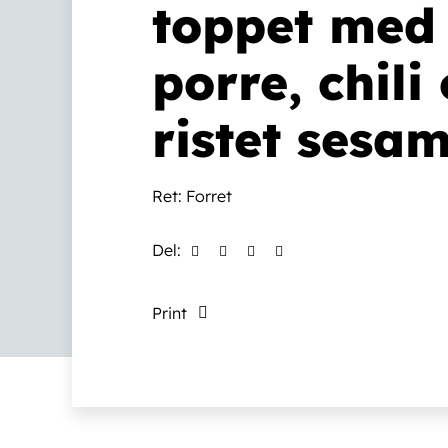
toppet med
porre, chili
ristet sesa
Ret:
Forret
Del:
Print