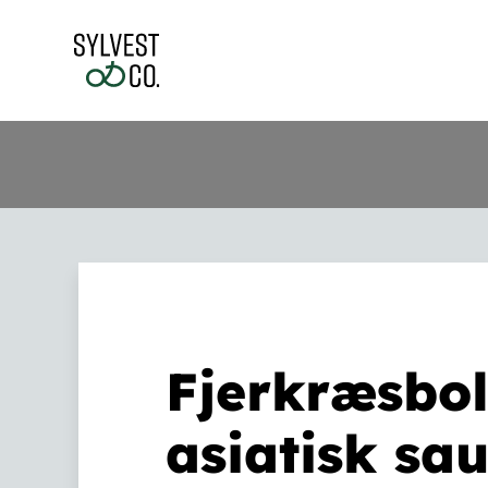
Skip
to
content
Fjerkræsbol
asiatisk sa