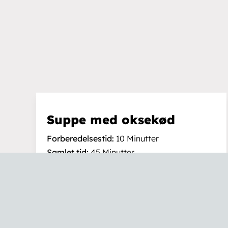
Service/Reparation
Cookiepolitik
Ansvarsfraskrive
Returpolitik
Se kontrolrappor
Suppe med oksekød
Forberedelsestid:
10 Minutter
Samlet tid:
45 Minutter
TILBAGE TIL ALLE OPSKRIFTER