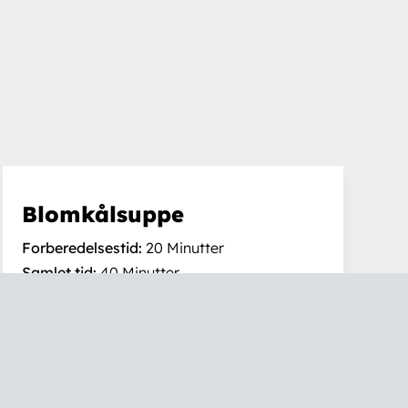
ingelser
Man.-fre.: 9:00-15:00.
Åbent efter aftale uden for
gheder:
åbningstiden.
Lukket på helligdage.
Blomkålsuppe
• Sylvest & Co. • Design og udvikling af
westring-kbh.dk
Forberedelsestid:
20 Minutter
Samlet tid:
40 Minutter