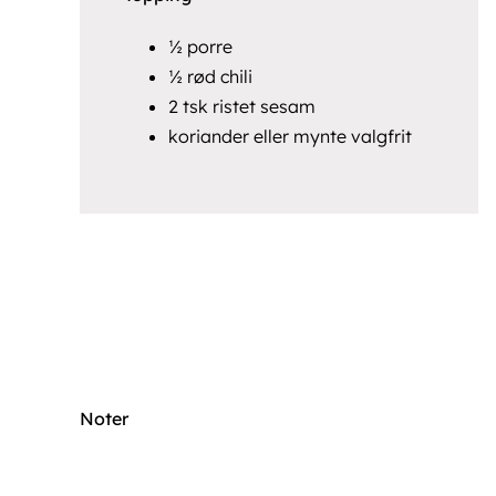
½ porre
½ rød chili
2 tsk ristet sesam
koriander eller mynte valgfrit
Noter