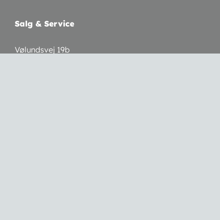
Salg & Service
Vølundsvej 19b
3400 Hillerød
CVR: 30809769
Telefon:
3050 7055
Mail:
info@sylvestogco.dk
Webshop
Handelsbetingelser
Betalingsmuligheder: