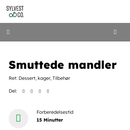
Skip
to
content
Toggle
Naviga
Shop
Smuttede mandler
Frinox
Ret:
Dessert
,
kager
,
Tilbehør
Opskrifter
Del:
Cookidoo
Forberedelsestid
15 Minutter
Søg