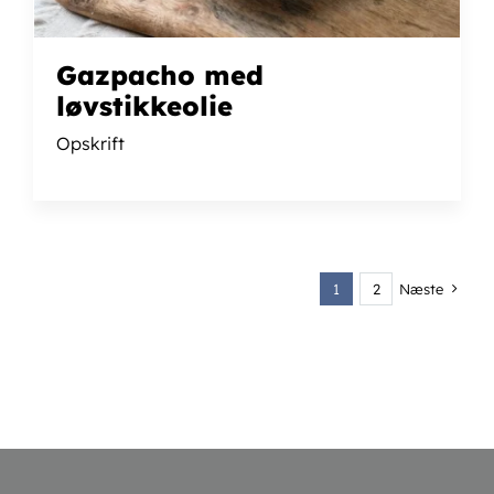
Gazpacho med
løvstikkeolie
Opskrift
1
2
Næste